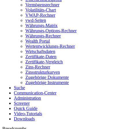
Vermögensrechner
Volatilitäts-Chart
VWAP-Rechner
vwd-Seiten
Währungs-Matrix
Währungs-Options-Rechner
Währungs-Rechner
Wealth Portal
Wertentwicklungs-Rechner
Wirtschaftsdaten
Zertifikate-Daten
Zertifikate-Vergleich
Zins-Rechner
Zinsstrukturkurven
Zugehörige Dokumente
Zugehörige Instrumente
Suche
Communication-Center
Administration
Screener
Quick Guide
Video-Tutorials
Downloads
Breadcrumbs