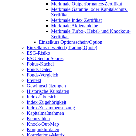
Merkmale Outperformance-Zertifikat
Merkmale Garantie- oder Kapitalschutz-
Zertifikat
Merkmale Index-Zertifikat
Merkmale Aktienanleihe
Merkmale Turbo-, Hebel- und Knockout-
Zertifikat
Einzelkurs Optionsschein/Option
Einzelkurs erweitert (Trading Quote)
ESG-Risiko
ESG Sector Scores
Fokus-Kachel
Fonds-Daten
Fonds-Vergleich
Freitext
Gewinnschätzungen
Historische Kursdaten
Index-Übersicht
Index-Zugehörigkeit
Index-Zusammensetzung
Kapitalmaßnahmen
Kennzahlen
Knock-Out-Map
Konjunkturdaten
Korrelations-Matrix