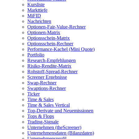
Kursliste
Markttiefe
MiFID
Nachrichten
Optionen-Fair-Value-Rechner
Optionen-Matrix
Optionsschein-Matrix
Optionsschein-Rechner
Performance-Kachel (Mini Quote)
Portfolio
Research-Empfehlungen
Risiko-Rendite-Matrix
Rohstoff-Spread-Rechner
Screener Ergebnisse
Swap-Rechner
Swaptions-Rechner
Ticker
Time & Sales
Time & Sales Vertical
Top-Derivate und Neuemissionen
Tops & Flops
Trading-Signale
Unternehmen (theScreener)
Unternehmensdaten (Bilanzdaten)
Unternehmensprofil