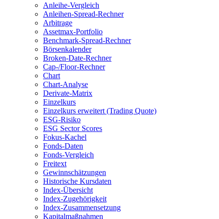
Anleihe-Vergleich
Anleihen-Spread-Rechner
Arbitrage
Assetmax-Portfolio
Benchmark-Spread-Rechner
Börsenkalender
Broken-Date-Rechner
Cap-/Floor-Rechner
Chart
Chart-Analyse
Derivate-Matrix
Einzelkurs
Einzelkurs erweitert (Trading Quote)
ESG-Risiko
ESG Sector Scores
Fokus-Kachel
Fonds-Daten
Fonds-Vergleich
Freitext
Gewinnschätzungen
Historische Kursdaten
Index-Übersicht
Index-Zugehörigkeit
Index-Zusammensetzung
Kapitalmaßnahmen