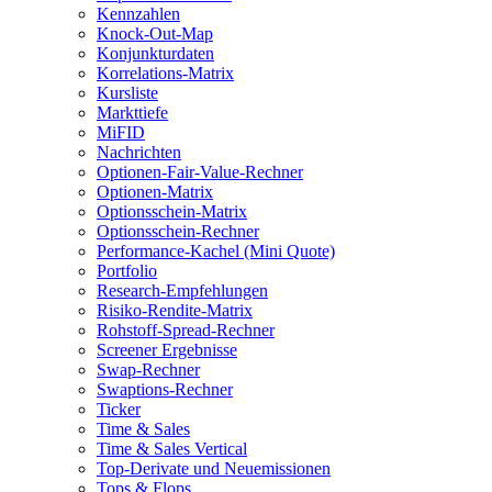
Kennzahlen
Knock-Out-Map
Konjunkturdaten
Korrelations-Matrix
Kursliste
Markttiefe
MiFID
Nachrichten
Optionen-Fair-Value-Rechner
Optionen-Matrix
Optionsschein-Matrix
Optionsschein-Rechner
Performance-Kachel (Mini Quote)
Portfolio
Research-Empfehlungen
Risiko-Rendite-Matrix
Rohstoff-Spread-Rechner
Screener Ergebnisse
Swap-Rechner
Swaptions-Rechner
Ticker
Time & Sales
Time & Sales Vertical
Top-Derivate und Neuemissionen
Tops & Flops