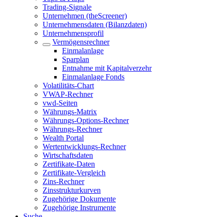
Trading-Signale
Unternehmen (theScreener)
Unternehmensdaten (Bilanzdaten)
Unternehmensprofil
Vermögensrechner
Einmalanlage
Sparplan
Entnahme mit Kapitalverzehr
Einmalanlage Fonds
Volatilitäts-Chart
VWAP-Rechner
vwd-Seiten
Währungs-Matrix
Währungs-Options-Rechner
Währungs-Rechner
Wealth Portal
Wertentwicklungs-Rechner
Wirtschaftsdaten
Zertifikate-Daten
Zertifikate-Vergleich
Zins-Rechner
Zinsstrukturkurven
Zugehörige Dokumente
Zugehörige Instrumente
Suche