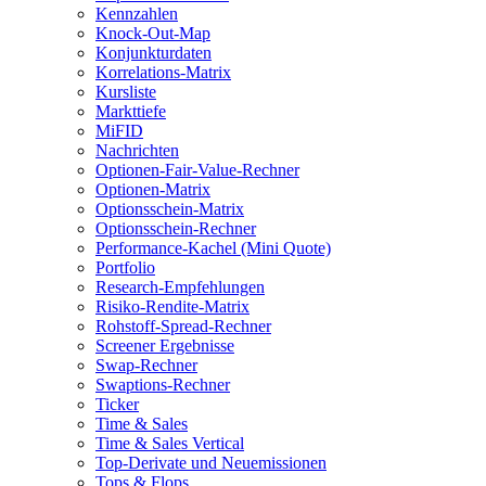
Kennzahlen
Knock-Out-Map
Konjunkturdaten
Korrelations-Matrix
Kursliste
Markttiefe
MiFID
Nachrichten
Optionen-Fair-Value-Rechner
Optionen-Matrix
Optionsschein-Matrix
Optionsschein-Rechner
Performance-Kachel (Mini Quote)
Portfolio
Research-Empfehlungen
Risiko-Rendite-Matrix
Rohstoff-Spread-Rechner
Screener Ergebnisse
Swap-Rechner
Swaptions-Rechner
Ticker
Time & Sales
Time & Sales Vertical
Top-Derivate und Neuemissionen
Tops & Flops