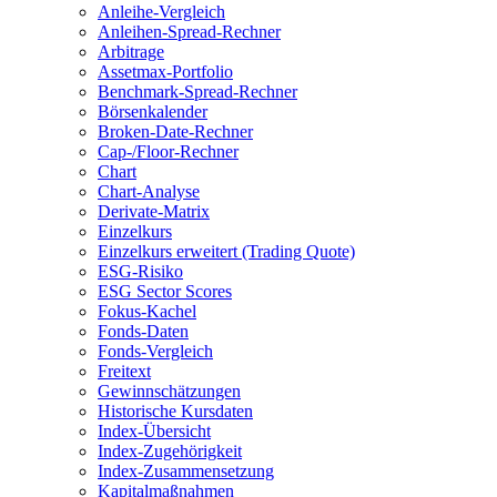
Anleihe-Vergleich
Anleihen-Spread-Rechner
Arbitrage
Assetmax-Portfolio
Benchmark-Spread-Rechner
Börsenkalender
Broken-Date-Rechner
Cap-/Floor-Rechner
Chart
Chart-Analyse
Derivate-Matrix
Einzelkurs
Einzelkurs erweitert (Trading Quote)
ESG-Risiko
ESG Sector Scores
Fokus-Kachel
Fonds-Daten
Fonds-Vergleich
Freitext
Gewinnschätzungen
Historische Kursdaten
Index-Übersicht
Index-Zugehörigkeit
Index-Zusammensetzung
Kapitalmaßnahmen