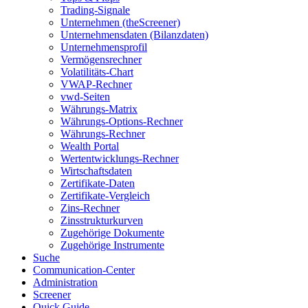
Trading-Signale
Unternehmen (theScreener)
Unternehmensdaten (Bilanzdaten)
Unternehmensprofil
Vermögensrechner
Volatilitäts-Chart
VWAP-Rechner
vwd-Seiten
Währungs-Matrix
Währungs-Options-Rechner
Währungs-Rechner
Wealth Portal
Wertentwicklungs-Rechner
Wirtschaftsdaten
Zertifikate-Daten
Zertifikate-Vergleich
Zins-Rechner
Zinsstrukturkurven
Zugehörige Dokumente
Zugehörige Instrumente
Suche
Communication-Center
Administration
Screener
Quick Guide