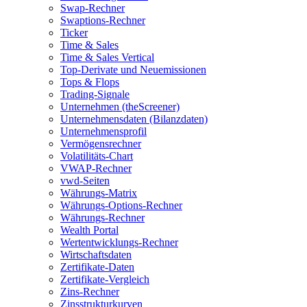
Swap-Rechner
Swaptions-Rechner
Ticker
Time & Sales
Time & Sales Vertical
Top-Derivate und Neuemissionen
Tops & Flops
Trading-Signale
Unternehmen (theScreener)
Unternehmensdaten (Bilanzdaten)
Unternehmensprofil
Vermögensrechner
Volatilitäts-Chart
VWAP-Rechner
vwd-Seiten
Währungs-Matrix
Währungs-Options-Rechner
Währungs-Rechner
Wealth Portal
Wertentwicklungs-Rechner
Wirtschaftsdaten
Zertifikate-Daten
Zertifikate-Vergleich
Zins-Rechner
Zinsstrukturkurven