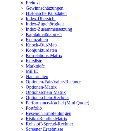
Freitext
Gewinnschätzungen
Historische Kursdaten
Index-Übersicht
Index-Zugehörigkeit
Index-Zusammensetzung
Kapitalmaßnahmen
Kennzahlen
Knock-Out-Map
Konjunkturdaten
Korrelations-Matrix
Kursliste
Markttiefe
MiFID
Nachrichten
Optionen-Fair-Value-Rechner
Optionen-Matrix
Optionsschein-Matrix
Optionsschein-Rechner
Performance-Kachel (Mini Quote)
Portfolio
Research-Empfehlungen
Risiko-Rendite-Matrix
Rohstoff-Spread-Rechner
Screener Ergebnisse