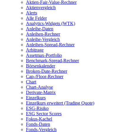
Aktien-Fair-Value-Rechner
Aktienvergleich
Alerts
Alle Felder
Analytics-Widgets (WTK)
Anleihe-Daten
Anleihen-Rechner
Anleihe-Vergleich
Anleihen-Spread-Rechner
Arbitrage
Assetmax-Portfolio
Benchmark-Spread-Rechner
Börsenkalender
Broken-Date-Rechner
Cap-/Floor-Rechner
Chart
Chart-Analyse
Derivate-Matrix
Einzelkurs
Einzelkurs erweitert (Trading Quote)
ESG-Risiko
ESG Sector Scores
Fokus-Kachel
Fonds-Daten
Fonds-Vergleich