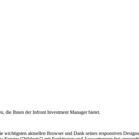
en, die Ihnen der Infront Investment Manager bietet.
die wichtigsten aktuellen Browser und Dank seines responsiven Design
lne Fenster ("Widgets") mit Funktionen und Auswertungen frei angeord