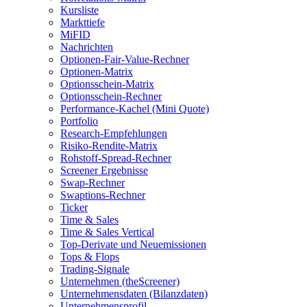
Kursliste
Markttiefe
MiFID
Nachrichten
Optionen-Fair-Value-Rechner
Optionen-Matrix
Optionsschein-Matrix
Optionsschein-Rechner
Performance-Kachel (Mini Quote)
Portfolio
Research-Empfehlungen
Risiko-Rendite-Matrix
Rohstoff-Spread-Rechner
Screener Ergebnisse
Swap-Rechner
Swaptions-Rechner
Ticker
Time & Sales
Time & Sales Vertical
Top-Derivate und Neuemissionen
Tops & Flops
Trading-Signale
Unternehmen (theScreener)
Unternehmensdaten (Bilanzdaten)
Unternehmensprofil