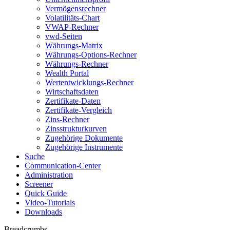
Vermögensrechner
Volatilitäts-Chart
VWAP-Rechner
vwd-Seiten
Währungs-Matrix
Währungs-Options-Rechner
Währungs-Rechner
Wealth Portal
Wertentwicklungs-Rechner
Wirtschaftsdaten
Zertifikate-Daten
Zertifikate-Vergleich
Zins-Rechner
Zinsstrukturkurven
Zugehörige Dokumente
Zugehörige Instrumente
Suche
Communication-Center
Administration
Screener
Quick Guide
Video-Tutorials
Downloads
Breadcrumbs