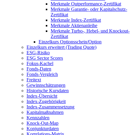
Merkmale Outperformance-Zertifikat
Merkmale Garantie- oder Kapitalschutz-
Zertifikat
Merkmale Index-Zertifikat
Merkmale Aktienanleihe
Merkmale Turbo-, Hebel- und Knockout-
Zertifikat
Einzelkurs Optionsschein/Option
Einzelkurs erweitert (Trading Quote)
ESG-Risiko
ESG Sector Scores
Fokus-Kachel
Fonds-Daten
Fonds-Vergleich
Freitext
Gewinnschätzungen
Historische Kursdaten
Index-Übersicht
Index-Zugehörigkeit
Index-Zusammensetzung
Kapitalmaßnahmen
Kennzahlen
Knock-Out-Map
Konjunkturdaten
Korrelations-Matrix