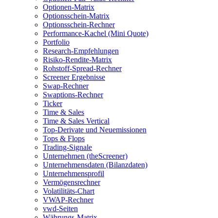
Optionen-Matrix
Optionsschein-Matrix
Optionsschein-Rechner
Performance-Kachel (Mini Quote)
Portfolio
Research-Empfehlungen
Risiko-Rendite-Matrix
Rohstoff-Spread-Rechner
Screener Ergebnisse
Swap-Rechner
Swaptions-Rechner
Ticker
Time & Sales
Time & Sales Vertical
Top-Derivate und Neuemissionen
Tops & Flops
Trading-Signale
Unternehmen (theScreener)
Unternehmensdaten (Bilanzdaten)
Unternehmensprofil
Vermögensrechner
Volatilitäts-Chart
VWAP-Rechner
vwd-Seiten
Währungs-Matrix