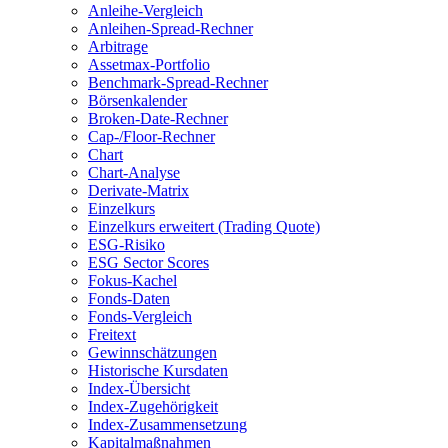
Anleihe-Vergleich
Anleihen-Spread-Rechner
Arbitrage
Assetmax-Portfolio
Benchmark-Spread-Rechner
Börsenkalender
Broken-Date-Rechner
Cap-/Floor-Rechner
Chart
Chart-Analyse
Derivate-Matrix
Einzelkurs
Einzelkurs erweitert (Trading Quote)
ESG-Risiko
ESG Sector Scores
Fokus-Kachel
Fonds-Daten
Fonds-Vergleich
Freitext
Gewinnschätzungen
Historische Kursdaten
Index-Übersicht
Index-Zugehörigkeit
Index-Zusammensetzung
Kapitalmaßnahmen