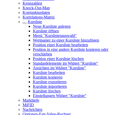
Kennzahlen
Knock-Out-Map
Konjunkturdaten
Korrelations-Matrix
Kursliste
Neue Kursliste anlegen
Kursliste öffnen
Menü "Kurslistenauswahl"
Wertpapier zu einer Kursliste hinzufügen
Position einer Kursliste bearbeiten
Position in eine andere Kursliste kopieren oder
verschieben
Position einer Kursliste löschen
Standardelemente im Widget "Kursliste"
Ansichten im Widget "Kursliste"
Kursliste bearbeiten
Kursliste kopieren
Kursliste exportieren
Kursliste importieren
Kursliste löschen
Einstellungen Widget "Kursliste"
Markttiefe
MiFID
Nachrichten
Optionen-Fair-Value-Rechner