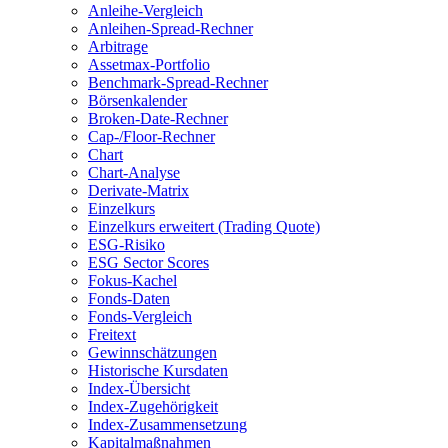
Anleihe-Vergleich
Anleihen-Spread-Rechner
Arbitrage
Assetmax-Portfolio
Benchmark-Spread-Rechner
Börsenkalender
Broken-Date-Rechner
Cap-/Floor-Rechner
Chart
Chart-Analyse
Derivate-Matrix
Einzelkurs
Einzelkurs erweitert (Trading Quote)
ESG-Risiko
ESG Sector Scores
Fokus-Kachel
Fonds-Daten
Fonds-Vergleich
Freitext
Gewinnschätzungen
Historische Kursdaten
Index-Übersicht
Index-Zugehörigkeit
Index-Zusammensetzung
Kapitalmaßnahmen