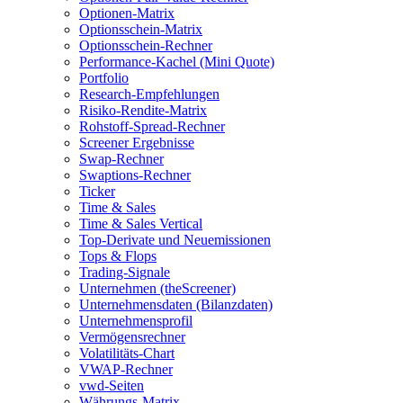
Optionen-Matrix
Optionsschein-Matrix
Optionsschein-Rechner
Performance-Kachel (Mini Quote)
Portfolio
Research-Empfehlungen
Risiko-Rendite-Matrix
Rohstoff-Spread-Rechner
Screener Ergebnisse
Swap-Rechner
Swaptions-Rechner
Ticker
Time & Sales
Time & Sales Vertical
Top-Derivate und Neuemissionen
Tops & Flops
Trading-Signale
Unternehmen (theScreener)
Unternehmensdaten (Bilanzdaten)
Unternehmensprofil
Vermögensrechner
Volatilitäts-Chart
VWAP-Rechner
vwd-Seiten
Währungs-Matrix