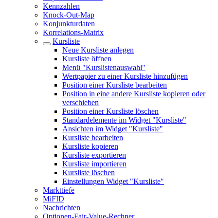
Kennzahlen
Knock-Out-Map
Konjunkturdaten
Korrelations-Matrix
Kursliste
Neue Kursliste anlegen
Kursliste öffnen
Menü "Kurslistenauswahl"
Wertpapier zu einer Kursliste hinzufügen
Position einer Kursliste bearbeiten
Position in eine andere Kursliste kopieren oder
verschieben
Position einer Kursliste löschen
Standardelemente im Widget "Kursliste"
Ansichten im Widget "Kursliste"
Kursliste bearbeiten
Kursliste kopieren
Kursliste exportieren
Kursliste importieren
Kursliste löschen
Einstellungen Widget "Kursliste"
Markttiefe
MiFID
Nachrichten
Optionen-Fair-Value-Rechner