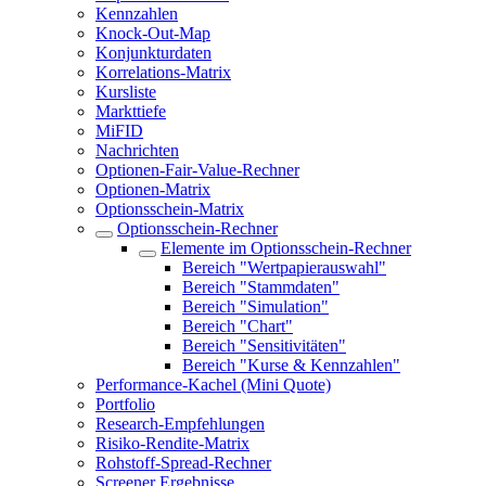
Kennzahlen
Knock-Out-Map
Konjunkturdaten
Korrelations-Matrix
Kursliste
Markttiefe
MiFID
Nachrichten
Optionen-Fair-Value-Rechner
Optionen-Matrix
Optionsschein-Matrix
Optionsschein-Rechner
Elemente im Optionsschein-Rechner
Bereich "Wertpapierauswahl"
Bereich "Stammdaten"
Bereich "Simulation"
Bereich "Chart"
Bereich "Sensitivitäten"
Bereich "Kurse & Kennzahlen"
Performance-Kachel (Mini Quote)
Portfolio
Research-Empfehlungen
Risiko-Rendite-Matrix
Rohstoff-Spread-Rechner
Screener Ergebnisse