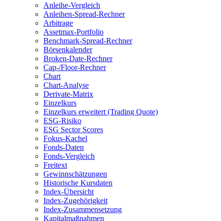
Anleihe-Vergleich
Anleihen-Spread-Rechner
Arbitrage
Assetmax-Portfolio
Benchmark-Spread-Rechner
Börsenkalender
Broken-Date-Rechner
Cap-/Floor-Rechner
Chart
Chart-Analyse
Derivate-Matrix
Einzelkurs
Einzelkurs erweitert (Trading Quote)
ESG-Risiko
ESG Sector Scores
Fokus-Kachel
Fonds-Daten
Fonds-Vergleich
Freitext
Gewinnschätzungen
Historische Kursdaten
Index-Übersicht
Index-Zugehörigkeit
Index-Zusammensetzung
Kapitalmaßnahmen