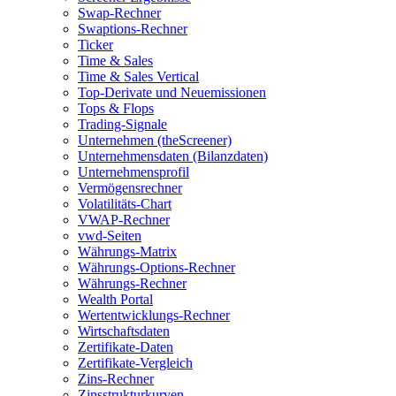
Swap-Rechner
Swaptions-Rechner
Ticker
Time & Sales
Time & Sales Vertical
Top-Derivate und Neuemissionen
Tops & Flops
Trading-Signale
Unternehmen (theScreener)
Unternehmensdaten (Bilanzdaten)
Unternehmensprofil
Vermögensrechner
Volatilitäts-Chart
VWAP-Rechner
vwd-Seiten
Währungs-Matrix
Währungs-Options-Rechner
Währungs-Rechner
Wealth Portal
Wertentwicklungs-Rechner
Wirtschaftsdaten
Zertifikate-Daten
Zertifikate-Vergleich
Zins-Rechner
Zinsstrukturkurven