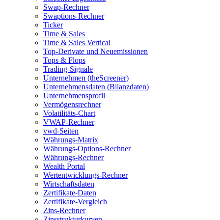
Swap-Rechner
Swaptions-Rechner
Ticker
Time & Sales
Time & Sales Vertical
Top-Derivate und Neuemissionen
Tops & Flops
Trading-Signale
Unternehmen (theScreener)
Unternehmensdaten (Bilanzdaten)
Unternehmensprofil
Vermögensrechner
Volatilitäts-Chart
VWAP-Rechner
vwd-Seiten
Währungs-Matrix
Währungs-Options-Rechner
Währungs-Rechner
Wealth Portal
Wertentwicklungs-Rechner
Wirtschaftsdaten
Zertifikate-Daten
Zertifikate-Vergleich
Zins-Rechner
Zinsstrukturkurven