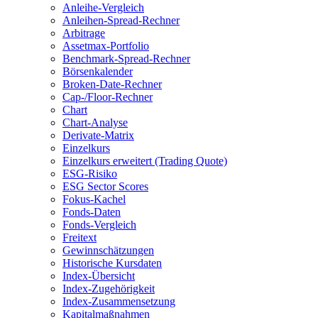
Anleihe-Vergleich
Anleihen-Spread-Rechner
Arbitrage
Assetmax-Portfolio
Benchmark-Spread-Rechner
Börsenkalender
Broken-Date-Rechner
Cap-/Floor-Rechner
Chart
Chart-Analyse
Derivate-Matrix
Einzelkurs
Einzelkurs erweitert (Trading Quote)
ESG-Risiko
ESG Sector Scores
Fokus-Kachel
Fonds-Daten
Fonds-Vergleich
Freitext
Gewinnschätzungen
Historische Kursdaten
Index-Übersicht
Index-Zugehörigkeit
Index-Zusammensetzung
Kapitalmaßnahmen