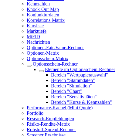
Kennzahlen
Knock-Out-Map
Konjunkturdaten
Korrelations-Matrix
Kursliste
Markttiefe
MiFID
Nachrichten
Optionen-Fair-Value-Rechner
Optionen-Matrix
Optionsschein-Matrix
Optionsschein-Rechner
Elemente im Optionsschein-Rechner
Bereich "Wertpapierauswahl"
Bereich "Stammdaten"
Bereich "Simulation"
Bereich "Chart"
Bereich "Sensitivitäten"
Bereich "Kurse & Kennzahlen"
Performance-Kachel (Mini Quote)
Portfolio
Research-Empfehlungen
Risiko-Rendite-Matrix
Rohstoff-Spread-Rechner
Screener Ergebnisse