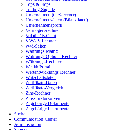
Tops & Flops
Trading-Signale
Unternehmen (theScreener)
Unternehmensdaten (Bilanzdaten)
Unternehmensprofil
Vermögensrechner
Volatilitäts-Chart
VWAP-Rechner
vwd-Seiten
Währungs-Matrix
Währungs-Options-Rechner
Währungs-Rechner
Wealth Portal
Wertentwicklungs-Rechner
Wirtschaftsdaten
Zertifikate-Daten
Zertifikate-Vergleich
Zins-Rechner
Zinsstrukturkurven
Zugehörige Dokumente
Zugehörige Instrumente
Suche
Communication-Center
Administration
Screener