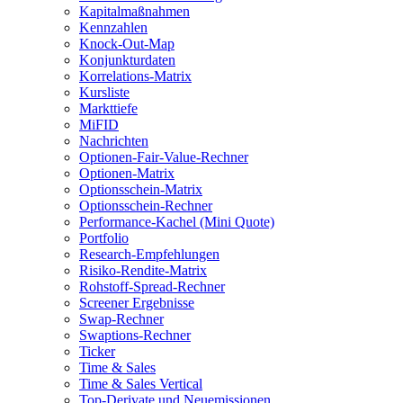
Kapitalmaßnahmen
Kennzahlen
Knock-Out-Map
Konjunkturdaten
Korrelations-Matrix
Kursliste
Markttiefe
MiFID
Nachrichten
Optionen-Fair-Value-Rechner
Optionen-Matrix
Optionsschein-Matrix
Optionsschein-Rechner
Performance-Kachel (Mini Quote)
Portfolio
Research-Empfehlungen
Risiko-Rendite-Matrix
Rohstoff-Spread-Rechner
Screener Ergebnisse
Swap-Rechner
Swaptions-Rechner
Ticker
Time & Sales
Time & Sales Vertical
Top-Derivate und Neuemissionen