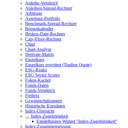
Anleihe-Vergleich
Anleihen-Spread-Rechner
Arbitrage
Assetmax-Portfolio
Benchmark-Spread-Rechner
Börsenkalender
Broken-Date-Rechner
Cap-/Floor-Rechner
Chart
Chart-Analyse
Derivate-Matrix
Einzelkurs
Einzelkurs erweitert (Trading Quote)
ESG-Risiko
ESG Sector Scores
Fokus-Kachel
Fonds-Daten
Fonds-Vergleich
Freitext
Gewinnschätzungen
Historische Kursdaten
Index-Übersicht
Index-Zugehörigkeit
Einstellungen Widget "Index-Zugehörigkeit"
Index-Zusammensetzung