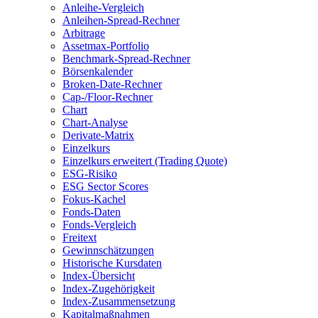
Anleihe-Vergleich
Anleihen-Spread-Rechner
Arbitrage
Assetmax-Portfolio
Benchmark-Spread-Rechner
Börsenkalender
Broken-Date-Rechner
Cap-/Floor-Rechner
Chart
Chart-Analyse
Derivate-Matrix
Einzelkurs
Einzelkurs erweitert (Trading Quote)
ESG-Risiko
ESG Sector Scores
Fokus-Kachel
Fonds-Daten
Fonds-Vergleich
Freitext
Gewinnschätzungen
Historische Kursdaten
Index-Übersicht
Index-Zugehörigkeit
Index-Zusammensetzung
Kapitalmaßnahmen