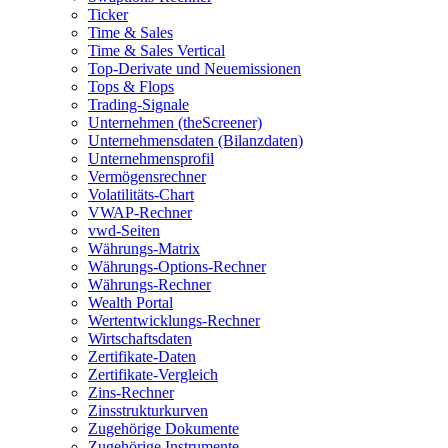
Ticker
Time & Sales
Time & Sales Vertical
Top-Derivate und Neuemissionen
Tops & Flops
Trading-Signale
Unternehmen (theScreener)
Unternehmensdaten (Bilanzdaten)
Unternehmensprofil
Vermögensrechner
Volatilitäts-Chart
VWAP-Rechner
vwd-Seiten
Währungs-Matrix
Währungs-Options-Rechner
Währungs-Rechner
Wealth Portal
Wertentwicklungs-Rechner
Wirtschaftsdaten
Zertifikate-Daten
Zertifikate-Vergleich
Zins-Rechner
Zinsstrukturkurven
Zugehörige Dokumente
Zugehörige Instrumente