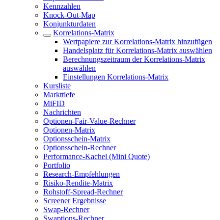
Kennzahlen
Knock-Out-Map
Konjunkturdaten
Korrelations-Matrix
Wertpapiere zur Korrelations-Matrix hinzufügen
Handelsplatz für Korrelations-Matrix auswählen
Berechnungszeitraum der Korrelations-Matrix
auswählen
Einstellungen Korrelations-Matrix
Kursliste
Markttiefe
MiFID
Nachrichten
Optionen-Fair-Value-Rechner
Optionen-Matrix
Optionsschein-Matrix
Optionsschein-Rechner
Performance-Kachel (Mini Quote)
Portfolio
Research-Empfehlungen
Risiko-Rendite-Matrix
Rohstoff-Spread-Rechner
Screener Ergebnisse
Swap-Rechner
Swaptions-Rechner