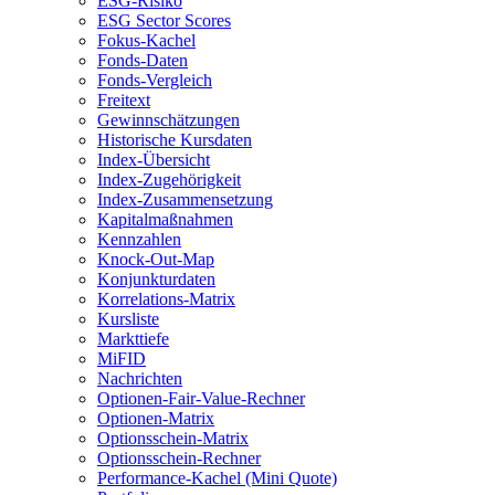
ESG-Risiko
ESG Sector Scores
Fokus-Kachel
Fonds-Daten
Fonds-Vergleich
Freitext
Gewinnschätzungen
Historische Kursdaten
Index-Übersicht
Index-Zugehörigkeit
Index-Zusammensetzung
Kapitalmaßnahmen
Kennzahlen
Knock-Out-Map
Konjunkturdaten
Korrelations-Matrix
Kursliste
Markttiefe
MiFID
Nachrichten
Optionen-Fair-Value-Rechner
Optionen-Matrix
Optionsschein-Matrix
Optionsschein-Rechner
Performance-Kachel (Mini Quote)