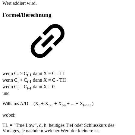
Wert addiert wird.
Formel/Berechnung
wenn C
> C
dann X = C - TL
t
t-1
wenn C
< C
dann X = C - TH
t
t-1
wenn C
= C
dann X = 0
t
t-1
und
Williams A/D = (X
+ X
+ X
+ ... + X
)
t
t-1
t-s
t-n+1
wobei:
TL = "True Low", d. h. heutiges Tief oder Schlusskurs des
Vortages, je nachdem welcher Wert der kleinere ist.