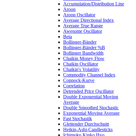
Accumulation/Distribution Line
Aroon
Aroon Oscillator
Average Directional Index
Average True Range
Awesome Oscillator
Beta
Bollinger-Bänder
Bollinger-Bänder %B
Bollinger Bandwidth
Chaikin Money Flow
Chaikin Oscillator
Chaikin's Volatility
Commodity Channel Index
Coppock-Kurve
Correlation
Detrended Price Oscillator
Double Exponential Moving
Average
Double Smoothed Stochastic
Exponential Moving Average
Fast Stochastik
Gleitender Durchschnitt
Heikin-Ashi-Candlesticks
Ichimoku Kinko Hyo