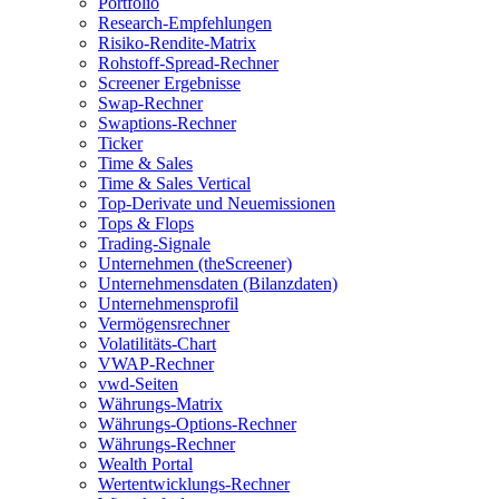
Portfolio
Research-Empfehlungen
Risiko-Rendite-Matrix
Rohstoff-Spread-Rechner
Screener Ergebnisse
Swap-Rechner
Swaptions-Rechner
Ticker
Time & Sales
Time & Sales Vertical
Top-Derivate und Neuemissionen
Tops & Flops
Trading-Signale
Unternehmen (theScreener)
Unternehmensdaten (Bilanzdaten)
Unternehmensprofil
Vermögensrechner
Volatilitäts-Chart
VWAP-Rechner
vwd-Seiten
Währungs-Matrix
Währungs-Options-Rechner
Währungs-Rechner
Wealth Portal
Wertentwicklungs-Rechner