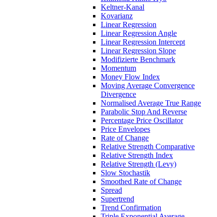
Keltner-Kanal
Kovarianz
Linear Regression
Linear Regression Angle
Linear Regression Intercept
Linear Regression Slope
Modifizierte Benchmark
Momentum
Money Flow Index
Moving Average Convergence
Divergence
Normalised Average True Range
Parabolic Stop And Reverse
Percentage Price Oscillator
Price Envelopes
Rate of Change
Relative Strength Comparative
Relative Strength Index
Relative Strength (Levy)
Slow Stochastik
Smoothed Rate of Change
Spread
Supertrend
Trend Confirmation
Triple Exponential Average