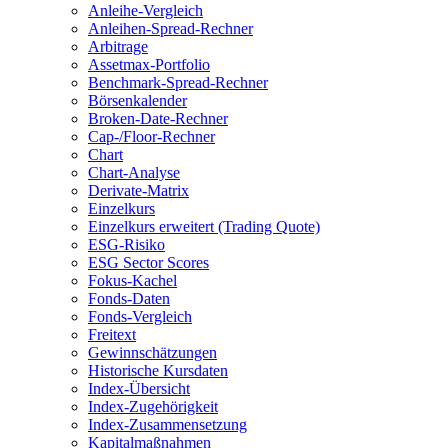
Anleihe-Vergleich
Anleihen-Spread-Rechner
Arbitrage
Assetmax-Portfolio
Benchmark-Spread-Rechner
Börsenkalender
Broken-Date-Rechner
Cap-/Floor-Rechner
Chart
Chart-Analyse
Derivate-Matrix
Einzelkurs
Einzelkurs erweitert (Trading Quote)
ESG-Risiko
ESG Sector Scores
Fokus-Kachel
Fonds-Daten
Fonds-Vergleich
Freitext
Gewinnschätzungen
Historische Kursdaten
Index-Übersicht
Index-Zugehörigkeit
Index-Zusammensetzung
Kapitalmaßnahmen