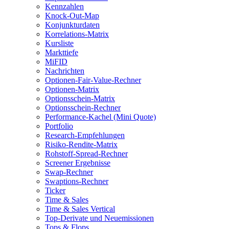
Kennzahlen
Knock-Out-Map
Konjunkturdaten
Korrelations-Matrix
Kursliste
Markttiefe
MiFID
Nachrichten
Optionen-Fair-Value-Rechner
Optionen-Matrix
Optionsschein-Matrix
Optionsschein-Rechner
Performance-Kachel (Mini Quote)
Portfolio
Research-Empfehlungen
Risiko-Rendite-Matrix
Rohstoff-Spread-Rechner
Screener Ergebnisse
Swap-Rechner
Swaptions-Rechner
Ticker
Time & Sales
Time & Sales Vertical
Top-Derivate und Neuemissionen
Tops & Flops