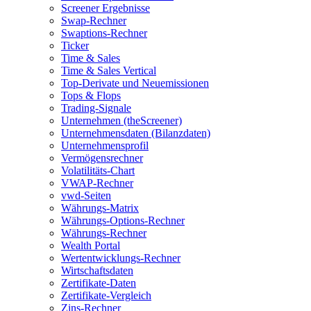
Screener Ergebnisse
Swap-Rechner
Swaptions-Rechner
Ticker
Time & Sales
Time & Sales Vertical
Top-Derivate und Neuemissionen
Tops & Flops
Trading-Signale
Unternehmen (theScreener)
Unternehmensdaten (Bilanzdaten)
Unternehmensprofil
Vermögensrechner
Volatilitäts-Chart
VWAP-Rechner
vwd-Seiten
Währungs-Matrix
Währungs-Options-Rechner
Währungs-Rechner
Wealth Portal
Wertentwicklungs-Rechner
Wirtschaftsdaten
Zertifikate-Daten
Zertifikate-Vergleich
Zins-Rechner