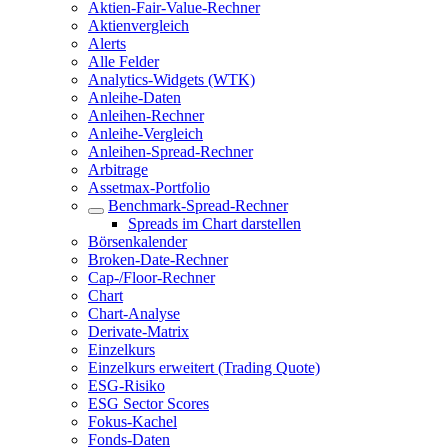
Aktien-Fair-Value-Rechner
Aktienvergleich
Alerts
Alle Felder
Analytics-Widgets (WTK)
Anleihe-Daten
Anleihen-Rechner
Anleihe-Vergleich
Anleihen-Spread-Rechner
Arbitrage
Assetmax-Portfolio
Benchmark-Spread-Rechner
Spreads im Chart darstellen
Börsenkalender
Broken-Date-Rechner
Cap-/Floor-Rechner
Chart
Chart-Analyse
Derivate-Matrix
Einzelkurs
Einzelkurs erweitert (Trading Quote)
ESG-Risiko
ESG Sector Scores
Fokus-Kachel
Fonds-Daten