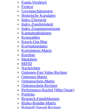
Fonds-Vergleich
Freitext
Gewinnschätzungen
Historische Kursdaten
Index-Übersicht
Index-Zugehörigkeit
Index-Zusammensetzung
Kapitalmaßnahmen
Kennzahlen
Knock-Out-Map
Konjunkturdaten
Korrelations-Matrix
Kursliste
Markttiefe
MiFID
Nachrichten
Optionen-Fair-Value-Rechner
Optionen-Matrix
Optionsschein-Matrix
Optionsschein-Rechner
Performance-Kachel (Mini Quote)
Portfolio
Research-Empfehlungen
Risiko-Rendite-Matrix
Rohstoff-Spread-Rechner