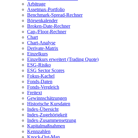
Arbitrage
Assetmax-Portfolio
Benchmark-Spread-Rechner
Börsenkalender
Broken-Date-Rechner
Cap-/Floor-Rechner
Chart
Chart-Analyse
Derivate-Matrix
Einzelkurs
Einzelkurs erweitert (Trading Quote)
ESG-Risiko
ESG Sector Scores
Fokus-Kachel
Fonds-Daten
Fonds-Vergleich
Freitext
Gewinnschätzungen
Historische Kursdaten
Index-Übersicht
Index-Zugehörigkeit
Index-Zusammensetzung
Kapitalmaßnahmen
Kennzahlen
Knock-Out-Map