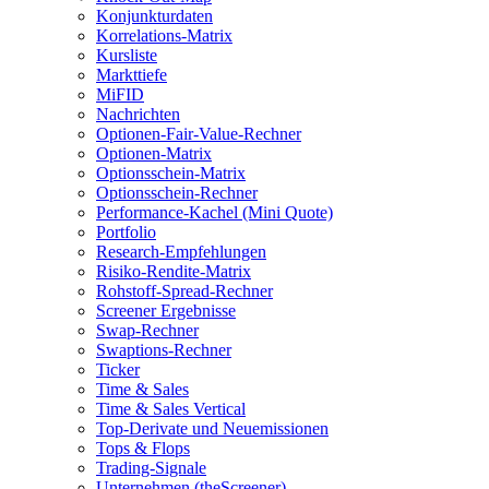
Konjunkturdaten
Korrelations-Matrix
Kursliste
Markttiefe
MiFID
Nachrichten
Optionen-Fair-Value-Rechner
Optionen-Matrix
Optionsschein-Matrix
Optionsschein-Rechner
Performance-Kachel (Mini Quote)
Portfolio
Research-Empfehlungen
Risiko-Rendite-Matrix
Rohstoff-Spread-Rechner
Screener Ergebnisse
Swap-Rechner
Swaptions-Rechner
Ticker
Time & Sales
Time & Sales Vertical
Top-Derivate und Neuemissionen
Tops & Flops
Trading-Signale
Unternehmen (theScreener)