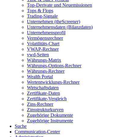
Top-Derivate und Neuemissionen
Tops & Flops
Trading-Signale
Unternehmen (theScreener)
Unternehmensdaten (Bilanzdaten)
Unternehmensprofil
Vermögensrechner
Volatilitäts-Chart
VWAP-Rechner
vwd-Seiten
Währungs-Matrix
Währungs-Options-Rechner
Währungs-Rechner
Wealth Portal
Wertentwicklungs-Rechner
Wirtschaftsdaten
Zertifikate-Daten
Zertifikate-Vergleich
Zins-Rechner
Zinsstrukturkurven
Zugehörige Dokumente
Zugehörige Instrumente
Suche
Communication-Center