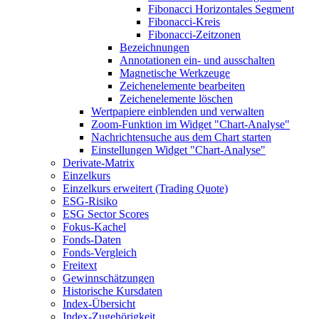
Fibonacci Horizontales Segment
Fibonacci-Kreis
Fibonacci-Zeitzonen
Bezeichnungen
Annotationen ein- und ausschalten
Magnetische Werkzeuge
Zeichenelemente bearbeiten
Zeichenelemente löschen
Wertpapiere einblenden und verwalten
Zoom-Funktion im Widget "Chart-Analyse"
Nachrichtensuche aus dem Chart starten
Einstellungen Widget "Chart-Analyse"
Derivate-Matrix
Einzelkurs
Einzelkurs erweitert (Trading Quote)
ESG-Risiko
ESG Sector Scores
Fokus-Kachel
Fonds-Daten
Fonds-Vergleich
Freitext
Gewinnschätzungen
Historische Kursdaten
Index-Übersicht
Index-Zugehörigkeit