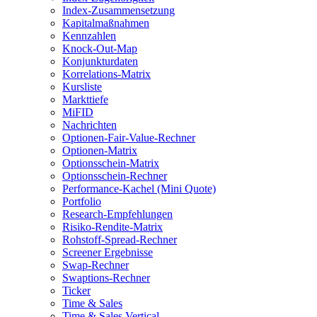
Index-Zusammensetzung
Kapitalmaßnahmen
Kennzahlen
Knock-Out-Map
Konjunkturdaten
Korrelations-Matrix
Kursliste
Markttiefe
MiFID
Nachrichten
Optionen-Fair-Value-Rechner
Optionen-Matrix
Optionsschein-Matrix
Optionsschein-Rechner
Performance-Kachel (Mini Quote)
Portfolio
Research-Empfehlungen
Risiko-Rendite-Matrix
Rohstoff-Spread-Rechner
Screener Ergebnisse
Swap-Rechner
Swaptions-Rechner
Ticker
Time & Sales
Time & Sales Vertical