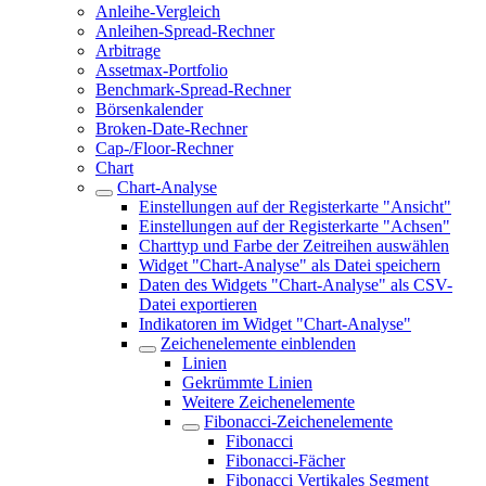
Anleihe-Vergleich
Anleihen-Spread-Rechner
Arbitrage
Assetmax-Portfolio
Benchmark-Spread-Rechner
Börsenkalender
Broken-Date-Rechner
Cap-/Floor-Rechner
Chart
Chart-Analyse
Einstellungen auf der Registerkarte "Ansicht"
Einstellungen auf der Registerkarte "Achsen"
Charttyp und Farbe der Zeitreihen auswählen
Widget "Chart-Analyse" als Datei speichern
Daten des Widgets "Chart-Analyse" als CSV-
Datei exportieren
Indikatoren im Widget "Chart-Analyse"
Zeichenelemente einblenden
Linien
Gekrümmte Linien
Weitere Zeichenelemente
Fibonacci-Zeichenelemente
Fibonacci
Fibonacci-Fächer
Fibonacci Vertikales Segment