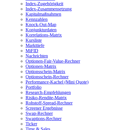
Index-Zugehörigkeit
Index-Zusammensetzung
Kapitalmaßnahmen
Kennzahlen
Knock-Out-Map
Konjunkturdaten
Korrelations-Matrix
Kursliste
Markttiefe
MiFID
Nachrichten
Optionen-Fair-Value-Rechner
Optionen-Matrix
Optionsschein-Matrix
Optionsschein-Rechner
Performance-Kachel (Mini Quote)
Portfolio
Research-Empfehlungen
Risiko-Rendite-Matrix
Rohstoff-Spread-Rechner
Screener Ergebnisse
Swap-Rechner
Swaptions-Rechner
Ticker
Time & Sales