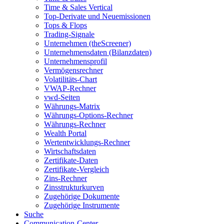
Time & Sales Vertical
Top-Derivate und Neuemissionen
Tops & Flops
Trading-Signale
Unternehmen (theScreener)
Unternehmensdaten (Bilanzdaten)
Unternehmensprofil
Vermögensrechner
Volatilitäts-Chart
VWAP-Rechner
vwd-Seiten
Währungs-Matrix
Währungs-Options-Rechner
Währungs-Rechner
Wealth Portal
Wertentwicklungs-Rechner
Wirtschaftsdaten
Zertifikate-Daten
Zertifikate-Vergleich
Zins-Rechner
Zinsstrukturkurven
Zugehörige Dokumente
Zugehörige Instrumente
Suche
Communication-Center