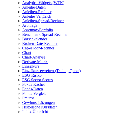
Analytics-Widgets (WTK)
Anleihe-Daten
Anleihen-Rechner
Anleihe-Vergleich
Anleihen-Spread-Rechner
Arbitrage
Assetmax-Portfolio
Benchmark-Spread-Rechner
Börsenkalender
Broken-Date-Rechner
Cap-/Floor-Rechner
Chart
Chart-Analyse
Derivate-Matrix
Einzelkurs
Einzelkurs erweitert (Trading Quote)
ESG-Risiko
ESG Sector Scores
Fokus-Kachel
Fonds-Daten
Fonds-Vergleich
Freitext
Gewinnschätzungen
Historische Kursdaten
Index-Übersicht