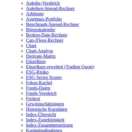
Anleihe-Vergleich
Anleihen-Spread-Rechner
Arbitrage
Assetmax-Portfolio
Benchmark-Spread-Rechner
Börsenkalender
Broken-Date-Rechner
Cap-/Floor-Rechner
Chart
Chart-Analyse
Derivate-Matrix
Einzelkurs
Einzelkurs erweitert (Trading Quote)
ESG-Risiko
ESG Sector Scores
Fokus-Kachel
Fonds-Daten
Fonds-Vergleich
Freitext
Gewinnschätzungen
Historische Kursdaten
Index-Übersicht
Index-Zugehörigkeit
Index-Zusammensetzung
Kapitalmaßnahmen