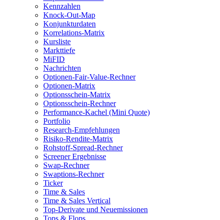
Kennzahlen
Knock-Out-Map
Konjunkturdaten
Korrelations-Matrix
Kursliste
Markttiefe
MiFID
Nachrichten
Optionen-Fair-Value-Rechner
Optionen-Matrix
Optionsschein-Matrix
Optionsschein-Rechner
Performance-Kachel (Mini Quote)
Portfolio
Research-Empfehlungen
Risiko-Rendite-Matrix
Rohstoff-Spread-Rechner
Screener Ergebnisse
Swap-Rechner
Swaptions-Rechner
Ticker
Time & Sales
Time & Sales Vertical
Top-Derivate und Neuemissionen
Tops & Flops