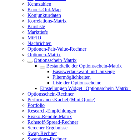
Kennzahlen
Knock-Out-Map
Konjunkturdaten
Korrelations-Matrix
Kursliste
Markttiefe
MiFID
Nachrichten
Optionen-Fair-Value-Rechner
Optionen-Matrix
Optionsschein-Matrix
Bestandteile der Optionsschein-Matrix
Basiswertauswahl und -anzeige
Filtermöglichkeiten
Liste der Optionsscheine
Einstellungen Widget "Optionsschein-Matrix"
Optionsschein-Rechner
Performance-Kachel (Mini Quote)
Portfolio
Research-Empfehlungen
Risiko-Rendite-Matrix
Rohstoff-Spread-Rechner
Screener Ergebnisse
Swap-Rechner
Swaptions-Rechner