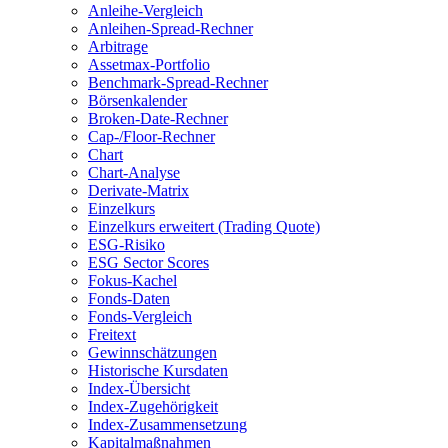
Anleihe-Vergleich
Anleihen-Spread-Rechner
Arbitrage
Assetmax-Portfolio
Benchmark-Spread-Rechner
Börsenkalender
Broken-Date-Rechner
Cap-/Floor-Rechner
Chart
Chart-Analyse
Derivate-Matrix
Einzelkurs
Einzelkurs erweitert (Trading Quote)
ESG-Risiko
ESG Sector Scores
Fokus-Kachel
Fonds-Daten
Fonds-Vergleich
Freitext
Gewinnschätzungen
Historische Kursdaten
Index-Übersicht
Index-Zugehörigkeit
Index-Zusammensetzung
Kapitalmaßnahmen