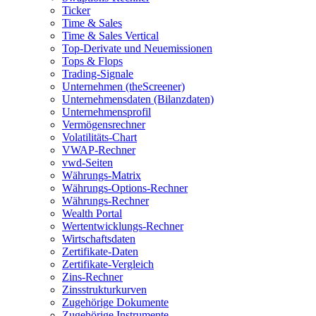
Ticker
Time & Sales
Time & Sales Vertical
Top-Derivate und Neuemissionen
Tops & Flops
Trading-Signale
Unternehmen (theScreener)
Unternehmensdaten (Bilanzdaten)
Unternehmensprofil
Vermögensrechner
Volatilitäts-Chart
VWAP-Rechner
vwd-Seiten
Währungs-Matrix
Währungs-Options-Rechner
Währungs-Rechner
Wealth Portal
Wertentwicklungs-Rechner
Wirtschaftsdaten
Zertifikate-Daten
Zertifikate-Vergleich
Zins-Rechner
Zinsstrukturkurven
Zugehörige Dokumente
Zugehörige Instrumente