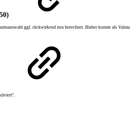
350)
msauswahl ggf. rückwirkend neu berechnet. Bisher konnte als Valuta n
)
tiviert".