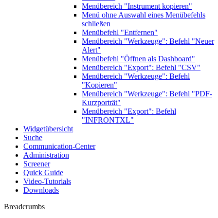
Menübereich "Instrument kopieren"
Menü ohne Auswahl eines Menübefehls
schließen
Menübefehl "Entfernen"
Menübereich "Werkzeuge": Befehl "Neuer
Alert"
Menübefehl "Öffnen als Dashboard"
Menübereich "Export": Befehl "CSV"
Menübereich "Werkzeuge": Befehl
"Kopieren"
Menübereich "Werkzeuge": Befehl "PDF-
Kurzporträt"
Menübereich "Export": Befehl
"INFRONTXL"
Widgetübersicht
Suche
Communication-Center
Administration
Screener
Quick Guide
Video-Tutorials
Downloads
Breadcrumbs