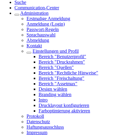
Suche
Communication-Center
Administration
Erstmalige Anmeldung
Anmeldung (Login)
Passwort-Regeln
Sprachauswahl
Abmeldung
Kontakt
Einstellungen und Profil
Bereich "Benutzerprofil"
Bereich "Druckrahmen"
Bereich "Quellen"
Bereich "Rechtliche Hinweise"
Bereich "Freischaltung"
Bereich "Assetmax"
Design wählen
Branding wählen
Intro
Drucklayout konfigurieren
Farboptimierung aktivieren
Protokoll
Datenschutz
Haftungsausschluss
Impressum